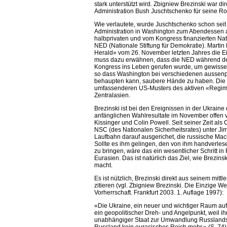
stark unterstützt wird. Zbigniew Brezinski war dir
Administration Bush Juschtschenko für seine Ro
Wie verlautete, wurde Juschtschenko schon sei
Administration in Washington zum Abendessen 
halbprivaten und vom Kongress finanzierten Na
NED (Nationale Stiftung für Demokratie). Martin
Herald» vom 26. November letzten Jahres die Ei
muss dazu erwähnen, dass die NED während de
Kongress ins Leben gerufen wurde, um gewisse 
so dass Washington bei verschiedenen aussenpo
behaupten kann, saubere Hände zu haben. Die Uk
umfassenderen US-Musters des aktiven «Regim
Zentralasien.
Brezinski ist bei den Ereignissen in der Ukraine di
anfänglichen Wahlresultate im November offen v
Kissinger und Colin Powell. Seit seiner Zeit als
NSC (des Nationalen Sicherheitsrates) unter Ji
Laufbahn darauf ausgerichet, die russische Mac
Sollte es ihm gelingen, den von ihm handverle
zu bringen, wäre das ein wesentlicher Schritt in
Eurasien. Das ist natürlich das Ziel, wie Brezinsk
macht.
Es ist nützlich, Brezinski direkt aus seinem mitt
zitieren (vgl. Zbigniew Brezinski. Die Einzige W
Vorherrschaft. Frankfurt 2003. 1. Auflage 1997):
«Die Ukraine, ein neuer und wichtiger Raum auf
ein geopolitischer Dreh- und Angelpunkt, weil ih
unabhängiger Staat zur Umwandlung Russlands b