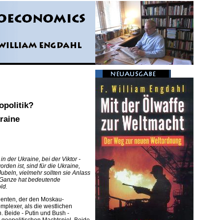
opolitik?
raine
n der Ukraine, bei der Viktor -
den ist, sind für die Ukraine,
ubeln, vielmehr sollten sie Anlass
s Ganze hat bedeutende
ld.
denten, der den Moskau-
omplexer, als die westlichen
 Beide - Putin und Bush -