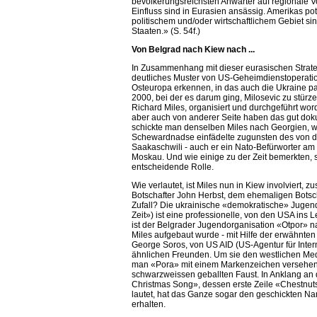
bevölkerungsreichsten Anwärter auf regionale V
Einfluss sind in Eurasien ansässig. Amerikas pot
politischem und/oder wirtschaftlichem Gebiet s
Staaten.» (S. 54f.)
Von Belgrad nach Kiew nach ...
In Zusammenhang mit dieser eurasischen Strateg
deutliches Muster von US-Geheimdienstoperati
Osteuropa erkennen, in das auch die Ukraine pa
2000, bei der es darum ging, Milosevic zu stürz
Richard Miles, organisiert und durchgeführt wo
aber auch von anderer Seite haben das gut do
schickte man denselben Miles nach Georgien, wo
Schewardnadse einfädelte zugunsten des von d
Saakaschwili - auch er ein Nato-Befürworter a
Moskau. Und wie einige zu der Zeit bemerkten, s
entscheidende Rolle.
Wie verlautet, ist Miles nun in Kiew involviert,
Botschafter John Herbst, dem ehemaligen Botsch
Zufall? Die ukrainische «demokratische» Jugen
Zeit») ist eine professionelle, von den USA ins 
ist der Belgrader Jugendorganisation «Otpor» na
Miles aufgebaut wurde - mit Hilfe der erwähnte
George Soros, von US AID (US-Agentur für Inter
ähnlichen Freunden. Um sie den westlichen Med
man «Pora» mit einem Markenzeichen versehen
schwarzweissen geballten Faust. In Anklang an
Christmas Song», dessen erste Zeile «Chestnuts 
lautet, hat das Ganze sogar den geschickten N
erhalten.