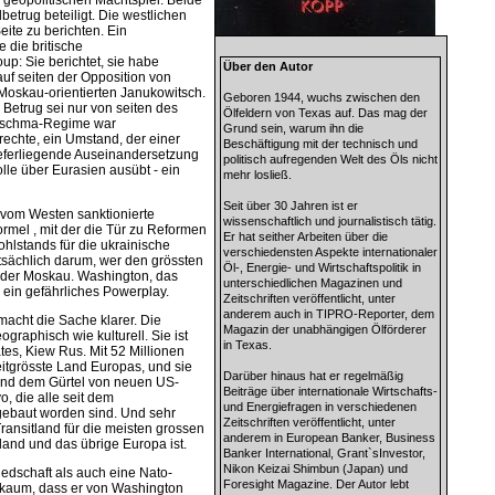
 geopolitischen Machtspiel. Beide
betrug beteiligt. Die westlichen
eite zu berichten. Ein
e die britische
p: Sie berichtet, sie habe
Über den Autor
uf seiten der Opposition von
s Moskau-orientierten Janukowitsch.
Geboren 1944, wuchs zwischen den
Betrug sei nur von seiten des
Ölfeldern von Texas auf. Das mag der
Kutschma-Regime war
Grund sein, warum ihn die
rechte, ein Umstand, der einer
Beschäftigung mit der technisch und
eferliegende Auseinandersetzung
politisch aufregenden Welt des Öls nicht
olle über Eurasien ausübt - ein
mehr losließ.
Seit über 30 Jahren ist er
 vom Westen sanktionierte
wissenschaftlich und journalistisch tätig.
rmel , mit der die Tür zu Reformen
Er hat seither Arbeiten über die
ohlstands für die ukrainische
verschiedensten Aspekte internationaler
tsächlich darum, wer den grössten
Öl-, Energie- und Wirtschaftspolitik in
oder Moskau. Washington, das
unterschiedlichen Magazinen und
t, ein gefährliches Powerplay.
Zeitschriften veröffentlicht, unter
anderem auch in TIPRO-Reporter, dem
macht die Sache klarer. Die
Magazin der unabhängigen Ölförderer
graphisch wie kulturell. Sie ist
in Texas.
tes, Kiew Rus. Mit 52 Millionen
itgrösste Land Europas, und sie
Darüber hinaus hat er regelmäßig
d und dem Gürtel von neuen US-
Beiträge über internationale Wirtschafts-
, die alle seit dem
und Energiefragen in verschiedenen
gebaut worden sind. Und sehr
Zeitschriften veröffentlicht, unter
Transitland für die meisten grossen
anderem in European Banker, Business
land und das übrige Europa ist.
Banker International, Grant`sInvestor,
Nikon Keizai Shimbun (Japan) und
edschaft als auch eine Nato-
Foresight Magazine. Der Autor lebt
r kaum, dass er von Washington