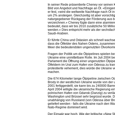
In seiner Rede präsentierte Cheney vor seinen K
Bild von Angebot und Nachfrage an Öl. «Einigen
er fest, «wird die weltweite Nachfrage nach Öl
um 2% ansteigen. Gleichzeitig ist aber vorsicht
naturgegebener Rückgang der Förderung aus 
verzeichnen.» Cheney fügte dann eine alarmi
bedeutet, dass wir bis 2010 zusätzliche 50 Mill
werden.» Dies entspricht mehr als der sechsfa
Saudi-Arabien.
Er führte China und Ostasien als schnell wach
dass die Ölfelder des Nahen Ostens, zusammen
Meer die bedeutendsten ungenutzten Ölvorkomm
Fragen der Politik um die Ölpipelines spielen b
Ukraine eine unmittelbare Rolle. Im Juli 2004 b
Parlament die Öffnung einer ungenutzten Ölpipe
Ölfeldern im Ural zum Hafen von Odessa zu tra
protestierte vehement, dies würde die Ukraine
machen.
Die 674 Kilometer lange Ölpipeline zwischen
Brody in der westlichen Ukraine wurde von der 
2001 fertiggestellt; sie kann bis zu 240000 Barre
April 2004 willigte die ukrainische Regierung ei
polnischen Hafen von Gdansk (Danzig) zu verläng
Washington und Brüssel sehr begrüsst wurde. D
unabhängig von Russland (von Odessa über Br
geliefert werden - falls die Ukraine nach den 
Nato-Regime dominiert wird.
Der Einsatz war hoch. Wie der britische «New