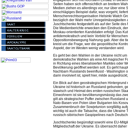
engagieren sich mit höchstem Einsatz in diesem
Seiten haben sich offensichtlich an breitem Wahl
Medien ziehen es allerdings vor, nur über eine S
einschlägiges Beispiel dafür, was vorgeht, liefert
Menschenrechtsorganisation Helsinki Watch Grou
bezüglich der Wahl mehr Unregelmässigkeiten a
Juschtschenko festgestellt als auf der Seite de
Die Medienberichte erwecken den Eindruck, der 
Moskau-orientierten Kandidaten erfolgt. Das 
antidemokratisch und kein Vorbild für Menschen
Oppositionsbewegung Nahrung gab. Aber die ti
kreist um die Frage, wer die geopolitische Kontr
Aspekt, der im Westen wenig verstanden wird.
Es geht bei den Wahlen in der Ukraine nicht um
demokratische Wahlen als eine Art magischer Fo
in Richtung eines liberalisierten Marktes oder W
Bevölkerung geöffnet werden soll. Es geht haup
Nachbarn Russlands beeinflusst - Washington 
darin involviert ist, spielt hier, milde ausgedrück
Ein Blick auf den geostrategischen Hintergrund 
Ukraine ist historisch an Russland gebunden, geo
slawisch und Heimat des ersten russischen Staa
Einwohnern ist sie bevölkerungsmässig das zwe
gilt als strategischer Puffer zwischen Russlan
Nato-Basen von Polen über Bulgarien bis Kosovo
Zusammenbruch der Sowjetunion sorgfältig auf
wichtig ist auch die Tatsache, dass die Ukraine 
russisch-sibirischen Gaspipelines nach Deutsch
Juschtschenko begünstigt sowohl eine EU-Mitgli
Mitgliedschaft der Ukraine. Es überrascht dahe