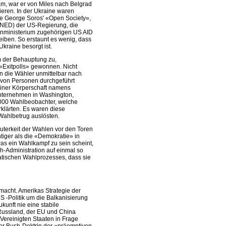
am, war er von Miles nach Belgrad
ieren. In der Ukraine waren
ge George Soros' «Open Society»,
 (NED) der US-Regierung, die
nministerium zugehörigen US AID
eiben. So erstaunt es wenig, dass
kraine besorgt ist.
m der Behauptung zu,
Exitpolls» gewonnen. Nicht
n die Wähler unmittelbar nach
 von Personen durchgeführt
einer Körperschaft namens
nternehmen in Washington,
000 Wahlbeobachter, welche
klärten. Es waren diese
ahlbetrug auslösten.
uterkeit der Wahlen vor den Toren
tiger als die «Demokratie» in
as ein Wahlkampf zu sein scheint,
-Administration auf einmal so
ratischen Wahlprozesses, dass sie
macht. Amerikas Strategie der
US -Politik um die Balkanisierung
kunft nie eine stabile
Russland, der EU und China
Vereinigten Staaten in Frage