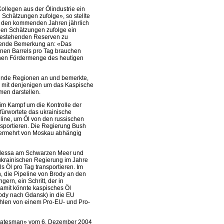
ollegen aus der Ölindustrie ein
 Schätzungen zufolge», so stellte
 in den kommenden Jahren jährlich
igen Schätzungen zufolge ein
bestehenden Reserven zu
erende Bemerkung an: «Das
ionen Barrels pro Tag brauchen
chen Fördermenge des heutigen
sende Regionen an und bemerkte,
 mit denjenigen um das Kaspische
en darstellen.
eim Kampf um die Kontrolle der
efürwortete das ukrainische
line, um Öl von den russischen
nsportieren. Die Regierung Bush
 vermehrt von Moskau abhängig
 Odessa am Schwarzen Meer und
ukrainischen Regierung im Jahre
ls Öl pro Tag transportieren. Im
n, die Pipeline von Brody an den
ern, ein Schritt, der in
amit könnte kaspisches Öl
ody nach Gdansk) in die EU
Wahlen von einem Pro-EU- und Pro-
 Statesman» vom 6. Dezember 2004