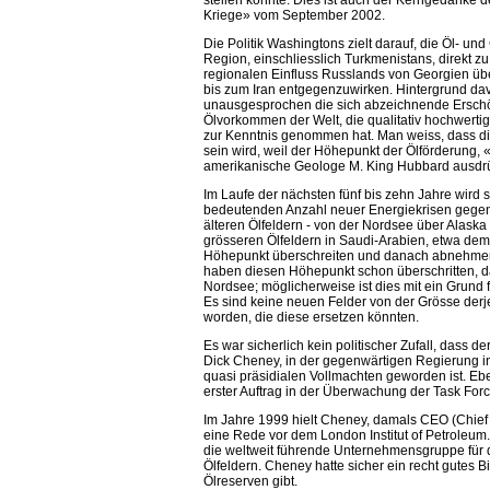
stellen könnte. Dies ist auch der Kerngedanke 
Kriege» vom September 2002.
Die Politik Washingtons zielt darauf, die Öl- u
Region, einschliesslich Turkmenistans, direkt z
regionalen Einfluss Russlands von Georgien üb
bis zum Iran entgegenzuwirken. Hintergrund da
unausgesprochen die sich abzeichnende Erschö
Ölvorkommen der Welt, die qualitativ hochwertige
zur Kenntnis genommen hat. Man weiss, dass di
sein wird, weil der Höhepunkt der Ölförderung, 
amerikanische Geologe M. King Hubbard ausdrück
Im Laufe der nächsten fünf bis zehn Jahre wird s
bedeutenden Anzahl neuer Energiekrisen gegen
älteren Ölfeldern - von der Nordsee über Alaska
grösseren Ölfeldern in Saudi-Arabien, etwa dem
Höhepunkt überschreiten und danach abnehmen 
haben diesen Höhepunkt schon überschritten, da
Nordsee; möglicherweise ist dies mit ein Grund fü
Es sind keine neuen Felder von der Grösse der
worden, die diese ersetzen könnten.
Es war sicherlich kein politischer Zufall, dass d
Dick Cheney, in der gegenwärtigen Regierung i
quasi präsidialen Vollmachten geworden ist. Eb
erster Auftrag in der Überwachung der Task For
Im Jahre 1999 hielt Cheney, damals CEO (Chief E
eine Rede vor dem London Institut of Petroleum
die weltweit führende Unternehmensgruppe für 
Ölfeldern. Cheney hatte sicher ein recht gutes B
Ölreserven gibt.