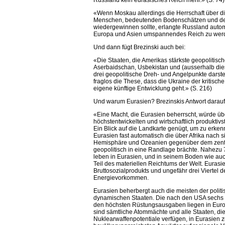
Russland kein eurasisches Reich mehr.» (S. 74)
«Wenn Moskau allerdings die Herrschaft über di
Menschen, bedeutenden Bodenschätzen und 
wiedergewinnen sollte, erlangte Russland automa
Europa und Asien umspannendes Reich zu werd
Und dann fügt Brezinski auch bei:
«Die Staaten, die Amerikas stärkste geopolitisc
Aserbaidschan, Usbekistan und (ausserhalb dies
drei geopolitische Dreh- und Angelpunkte darstel
fraglos die These, dass die Ukraine der kritisc
eigene künftige Entwicklung geht.» (S. 216)
Und warum Eurasien? Brezinskis Antwort darauf 
«Eine Macht, die Eurasien beherrscht, würde übe
höchstentwickelten und wirtschaftlich produktiv
Ein Blick auf die Landkarte genügt, um zu erken
Eurasien fast automatisch die über Afrika nach 
Hemisphäre und Ozeanien gegenüber dem zentr
geopolitisch in eine Randlage brächte. Nahezu
leben in Eurasien, und in seinem Boden wie au
Teil des materiellen Reichtums der Welt. Eurasie
Bruttosozialprodukts und ungefähr drei Viertel 
Energievorkommen.
Eurasien beherbergt auch die meisten der poli
dynamischen Staaten. Die nach den USA sechs g
den höchsten Rüstungsausgaben liegen in Euro
sind sämtliche Atommächte und alle Staaten, di
Nuklearwaffenpotentiale verfügen, in Eurasien 