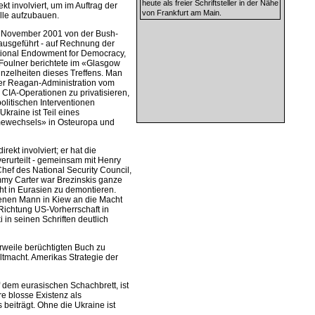
heute als freier Schriftsteller in der Nähe
ekt involviert, um im Auftrag der
von Frankfurt am Main.
lle aufzubauen.
t November 2001 von der Bush-
ausgeführt - auf Rechnung der
tional Endowment for Democracy,
 Foulner berichtete im «Glasgow
nzelheiten dieses Treffens. Man
r Reagan-Administration vom
CIA-Operationen zu privatisieren,
litischen Interventionen
raine ist Teil eines
ewechsels» in Osteuropa und
rekt involviert; er hat die
erurteilt - gemeinsam mit Henry
 Chef des National Security Council,
mmy Carter war Brezinskis ganze
ht in Eurasien zu demontieren.
senen Mann in Kiew an die Macht
 Richtung US-Vorherrschaft in
i in seinen Schriften deutlich
lerweile berüchtigten Buch zu
eltmacht. Amerikas Strategie der
 dem eurasischen Schachbrett, ist
re blosse Existenz als
eiträgt. Ohne die Ukraine ist