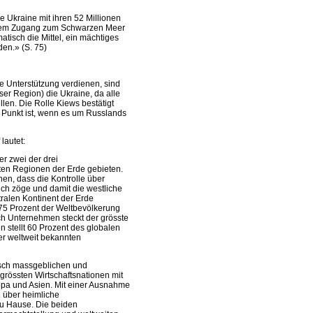
e Ukraine mit ihren 52 Millionen
dem Zugang zum Schwarzen Meer
tisch die Mittel, ein mächtiges
en.» (S. 75)
he Unterstützung verdienen, sind
er Region) die Ukraine, da alle
len. Die Rolle Kiews bestätigt
he Punkt ist, wenn es um Russlands
lautet:
r zwei der drei
sten Regionen der Erde gebieten.
nen, dass die Kontrolle über
sich zöge und damit die westliche
alen Kontinent der Erde
 75 Prozent der Weltbevölkerung
ch Unternehmen steckt der grösste
n stellt 60 Prozent des globalen
der weltweit bekannten
tisch massgeblichen und
rössten Wirtschaftsnationen mit
pa und Asien. Mit einer Ausnahme
e über heimliche
zu Hause. Die beiden