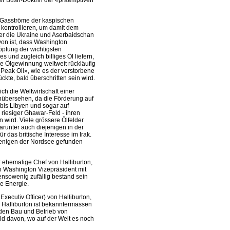
der Bush-Doktrin der «präemptiven
nd Gasströme der kaspischen
u kontrollieren, um damit dem
er die Ukraine und Aserbaidschan
von ist, dass Washington
pfung der wichtigsten
s und zugleich billiges Öl liefern,
e Ölgewinnung weltweit rückläufig
«Peak Oil», wie es der verstorbene
te, bald überschritten sein wird.
ich die Weltwirtschaft einer
übersehen, da die Förderung auf
 bis Libyen und sogar auf
 riesiger Ghawar-Feld - ihren
wird. Viele grössere Ölfelder
runter auch diejenigen in der
r das britische Interesse im Irak.
jenigen der Nordsee gefunden
er ehemalige Chef von Halliburton,
n Washington Vizepräsident mit
ensowenig zufällig bestand sein
ce Energie.
xecutiv Officer) von Halliburton,
. Halliburton ist bekanntermassen
den Bau und Betrieb von
ild davon, wo auf der Welt es noch