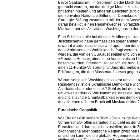
Bevor Saakaschwili in Georgien an die Macht k
gebracht worden, um das dortige Modell zu stud
britischen Medien und anderen Berichten zufol
die «private» Nationale Stiftung für Demokratie
Carnegie-Stiftung zusammen mit der dem Ausse
daran beteiligt, einen Regimewechsel voranzutr
Moskau über die Aktivitäten Washingtons in der U
Eine Schlüsselrolle bei diesem Medienspiel ka
Juschtschenko habe gemäss den sogenannten «
erwähnt wurde, dass diese Umfragen - bei dene
dem Verlassen des Wahllokals befragt werden -
wurden, die von den USA ausgebildet und von 
«Freedom House», einem neo-konservativen U
bezahlt wurden. Freedom House schulte rund 1
einen 11-Punkte-Vorsprung für Juschtschenko er
Erklärungen, die den Massenaufmarsch gegen W
Warum sorgt sich Washington so sehr um die La
Russ-lands? Ist die ukrainische Demokratie wich
Aserbaidschan oder im Irak? Geht es bei dem, w
um etwas anderes? Wie kommt es, dass die Bush
erpicht ist auf die Unantastbarkeit eines demok
derzeit einen offenen Bruch mit Moskau riskiert?
Eurasische Geopolitik
Wie Brezinski in seinem Buch «Die einzige Welt
Vorherrschaft» offen dargelegt hat, geht es der 
Eurasiens und darum, sicherzustellen, dass in Zu
ökonomische oder politische Region zwischen 
entstehen kann, die die globale Hegemonie der 