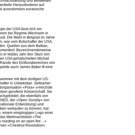
ormachtstellung und weltweiten
entielle Herausforderer auf
ind ausnahmslos eurasische
ie der USA lässt sich ein
onen bei Regime-Wechseln in
sst. Die Wahl in Belgrad im Jahre
en, war vom Botschafter der USA,
rden. Quellen aus dem Balkan,
kumentiert. Bezeichnenderweise
 er letztes Jahr den Sturz von
en USA gehätschelten Michail
m Rande des Einflussbereiches von
pielte auch James Baker III eine
 zusammen mit dem dortigen US-
after in Usbekistan. Seltsamer
dorganisation «Pora» («Höchste
Leben gerufene Körperschaft. Sie
chgebildet, die ebenfalls von
n NED, der «Open Society» von
nationale Entwicklung) und
ien verkaufen zu können, hat
: einem eingängigen Logo einer
 das Weihnachtslied «The
roasting on an open fire ...»
amen «Chestnut Revolution»